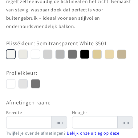
regelt zelf eenvoudig de lichtinval en het zicht. Gemaakt
van stevig, wasbaar doek dat perfect is voor
buitengebruik – ideaal voor een stijlvol en
onderhoudsvriendelijk balkon.
Plissékleur:
Semitransparent White 3501
Semitransparent
Natural
Bright
Semitransparent
Light
Dark
Black
Beige
Light
Khaki
White
White
White
Grey
Grey
Grey
1265
1253
Beige
1288
3501
1250
1220
3502
1263
1267
1268
Profielkleur:
White
Grey
Dark
RAL9010
RAL9006
Grey
DB703
Afmetingen raam:
Breedte
Hoogte
mm
mm
Twijfel je over de afmetingen?
Bekijk onze uitleg op deze